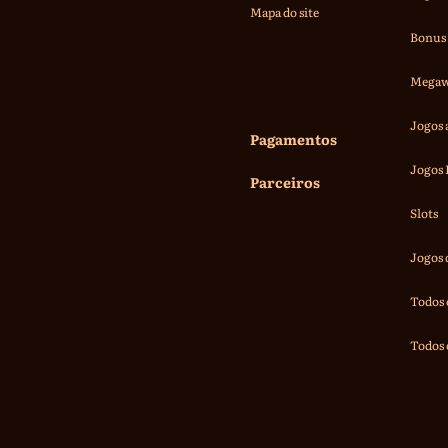
Mapa do site
Bonus
Megaw
Jogos 
Pagamentos
Jogos 
Parceiros
Slots
Jogos 
Todos 
Todos 