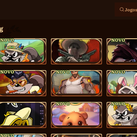
Jogos
g
NOVO
NOVO
NOVO
NOVO
NOVO
NOVO
NOVO
NOVO