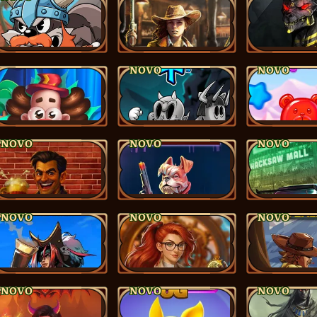
NOVO
NOVO
NOVO
NOVO
NOVO
NOVO
NOVO
NOVO
NOVO
NOVO
NOVO