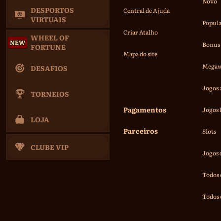
Novo
DESPORTOS
Central de Ajuda
VIRTUAIS
Popul
Criar Atalho
WHEEL OF
NEW
Bonus
FORTUNE
Mapa do site
Megaw
DESAFIOS
Jogos 
TORNEIOS
Pagamentos
Jogos 
LOJA
Parceiros
Slots
CLUBE VIP
Jogos 
Todos 
Todos 