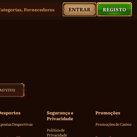
ENTRAR
REGISTO
Categorias, Fornecedores
AO VIVO
Desportos
Segurança e
Promoções
Privacidade
postas Desportivas
Promoções de Casino
Política de
Privacidade