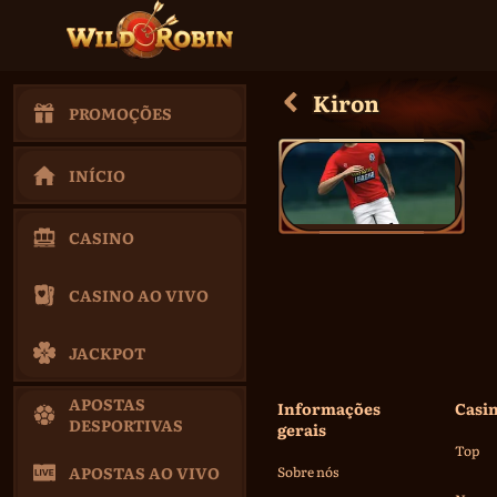
Kiron
PROMOÇÕES
INÍCIO
CASINO
CASINO AO VIVO
JACKPOT
APOSTAS
Informações
Casi
DESPORTIVAS
gerais
Top
APOSTAS AO VIVO
Sobre nós