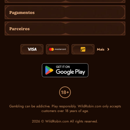
Pagamentos
Parceiros
Mais
Gambling can be addictive. Play responsibly. WildRobin.com only accepts
customers over 18 years of age.
2026 © WildRobin.com All rights reserved.