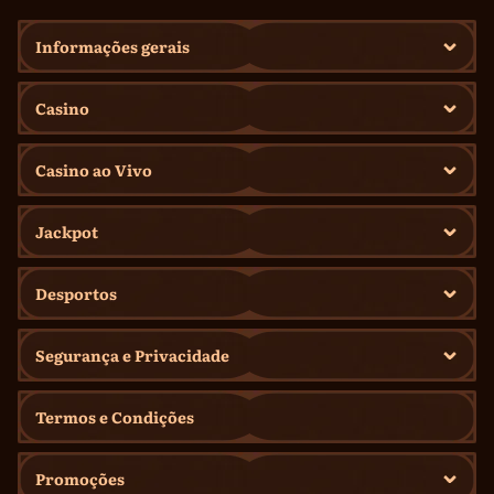
Informações gerais
Casino
Casino ao Vivo
Jackpot
Desportos
Segurança e Privacidade
Termos e Condições
Promoções