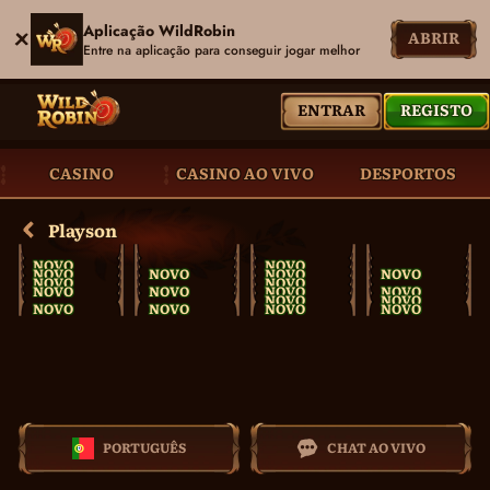
Aplicação WildRobin
ABRIR
Entre na aplicação para conseguir jogar melhor
ENTRAR
REGISTO
CASINO
CASINO AO VIVO
DESPORTOS
Playson
NOVO
NOVO
NOVO
NOVO
NOVO
NOVO
NOVO
NOVO
NOVO
NOVO
NOVO
NOVO
NOVO
NOVO
NOVO
NOVO
NOVO
NOVO
PORTUGUÊS
CHAT AO VIVO