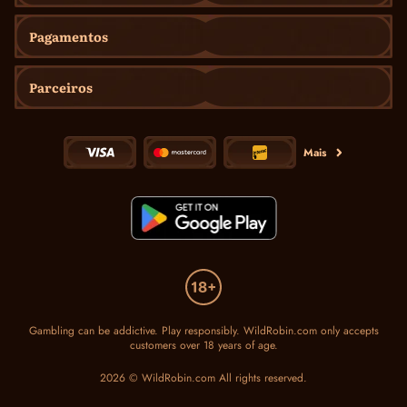
Pagamentos
Parceiros
Mais
Gambling can be addictive. Play responsibly. WildRobin.com only accepts
customers over 18 years of age.
2026 © WildRobin.com All rights reserved.