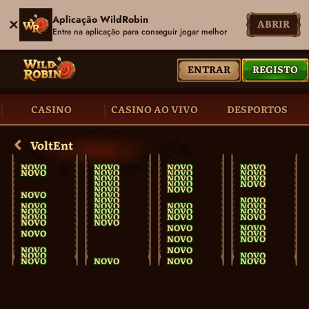
Aplicação WildRobin
ABRIR
Entre na aplicação para conseguir jogar melhor
ENTRAR
REGISTO
CASINO
CASINO AO VIVO
DESPORTOS
VoltEnt
NOVO
NOVO
NOVO
NOVO
NOVO
NOVO
NOVO
NOVO
NOVO
NOVO
NOVO
NOVO
NOVO
NOVO
NOVO
NOVO
NOVO
NOVO
NOVO
NOVO
NOVO
NOVO
NOVO
NOVO
NOVO
NOVO
NOVO
NOVO
NOVO
NOVO
NOVO
NOVO
NOVO
NOVO
NOVO
NOVO
NOVO
NOVO
NOVO
NOVO
NOVO
NOVO
NOVO
NOVO
NOVO
NOVO
NOVO
NOVO