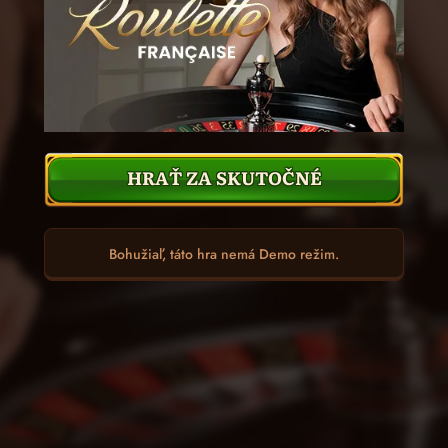
HRAŤ ZA SKUTOČNÉ
Bohužiaľ, táto hra nemá Demo režim.