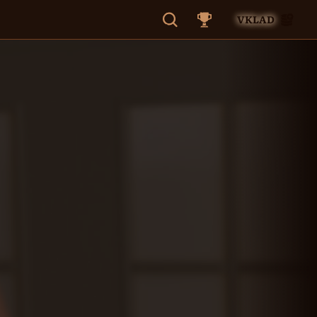
VKLAD