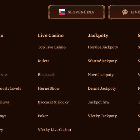
SLOVENČINA
LIVE
no
Live Casino
Jackpoty
Top Live Casino
Horúce Jackpoty
S
Ruleta
Šťastné jackpoty
S
árne
Blackjack
Nové Jackpoty
V
ovstvá sveta
Herné Show
Denné Jackpoty
F
 Buys
Baccarat & Kocky
Jackpot hra
T
ays
Poker
Všetky Jackpoty
S
ry
Všetky Live Casino
B