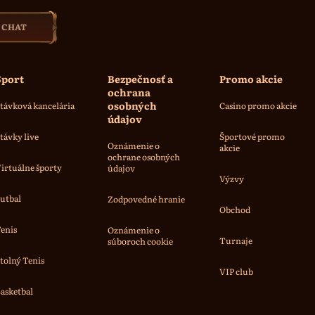
 CHAT
Šport
Bezpečnosť a
Promo akcie
ochrana
osobných
távková kancelária
Casino promo akcie
údajov
távky live
Športové promo
Oznámenie o
akcie
ochrane osobných
irtuálne športy
údajov
Výzvy
utbal
Zodpovedné hranie
Obchod
enis
Oznámenie o
Turnaje
súboroch cookie
tolný Tenis
VIP club
asketbal