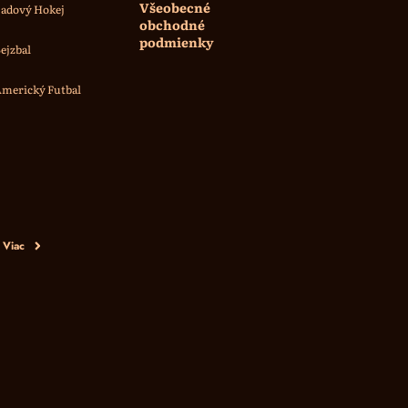
Všeobecné
adový Hokej
obchodné
podmienky
ejzbal
merický Futbal
Viac