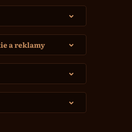
ie a reklamy