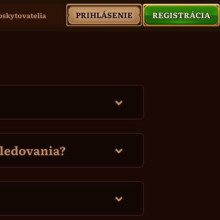
PRIHLÁSENIE
REGISTRÁCIA
oskytovatelia
sledovania?