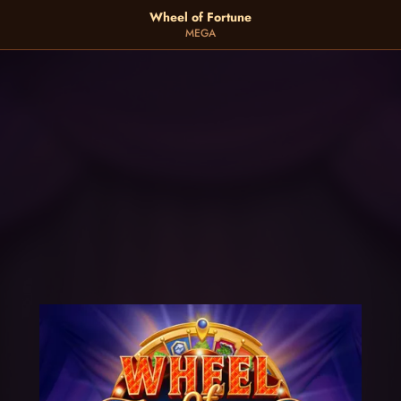
Wheel of Fortune
MEGA