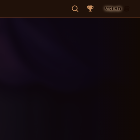
VKLAD