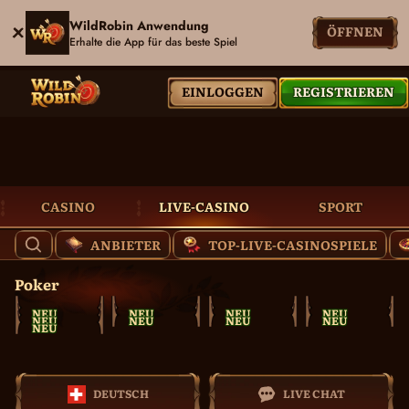
WildRobin Anwendung
ÖFFNEN
Erhalte die App für das beste Spiel
EINLOGGEN
REGISTRIEREN
CASINO
LIVE-CASINO
SPORT
ANBIETER
TOP-LIVE-CASINOSPIELE
Poker
NEU
NEU
NEU
NEU
NEU
NEU
NEU
NEU
NEU
DEUTSCH
LIVE CHAT