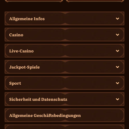
Allgemeine Infos
Casino
Live-Casino
Jackpot-Spiele
Sport
Sicherheit und Datenschutz
Allgemeine Geschäftsbedingungen