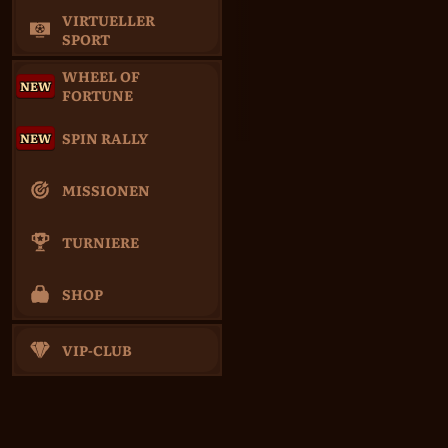
VIRTUELLER
SPORT
WHEEL OF
NEW
FORTUNE
SPIN RALLY
NEW
MISSIONEN
TURNIERE
SHOP
VIP-CLUB