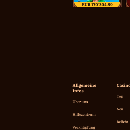
EUR 170’304.99
EUR 170’304.99
Allgemeine
Casin
Infos
Top
Über uns
Neu
Hilfezentrum
Beliebt
Verknüpfung