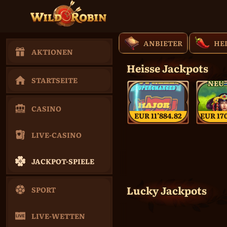
ANBIETER
HE
AKTIONEN
Heisse Jackpots
STARTSEITE
NEU
CASINO
EUR 11’884.82
EUR 17
LIVE-CASINO
JACKPOT-SPIELE
Lucky Jackpots
SPORT
LIVE-WETTEN