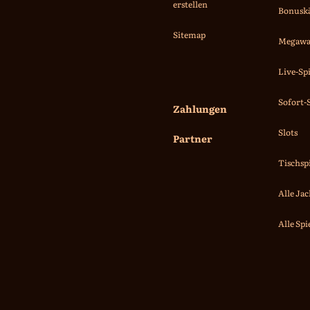
erstellen
Bonusk
Sitemap
Megawa
Live-Sp
Sofort-
Zahlungen
Slots
Partner
Tischsp
Alle Ja
Alle Spi