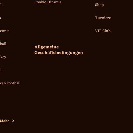
Cookie-Hinweis
ll
Shop
s
Turniere
tennis
VIP-Club
ball
Allgemeine
Geschäftsbedingungen
ckey
ll
can Football
Mehr