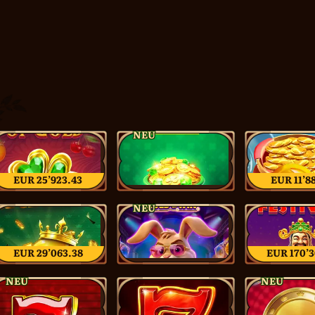
NEU
EUR 25’923.43
EUR 11’8
NEU
EUR 29’063.38
EUR 170’3
NEU
NEU