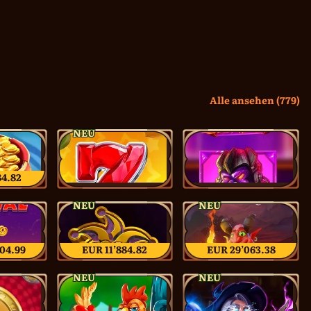
Alle ansehen (779)
NEU
84.82
NEU
NEU
04.99
EUR 11’884.82
EUR 29’063.38
NEU
NEU