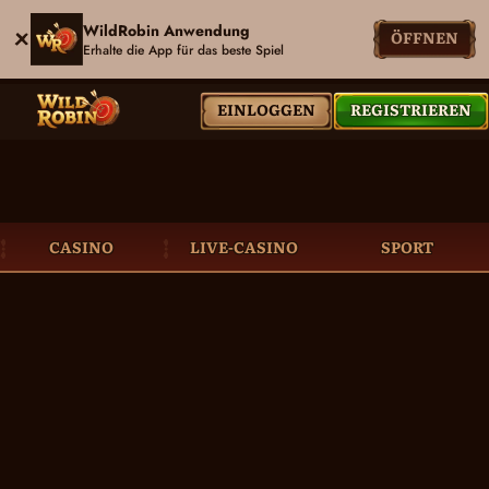
WildRobin Anwendung
ÖFFNEN
Erhalte die App für das beste Spiel
EINLOGGEN
REGISTRIEREN
CASINO
LIVE-CASINO
SPORT