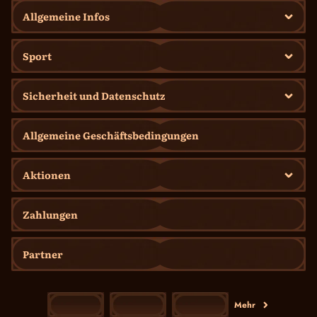
Allgemeine Infos
Sport
Sicherheit und Datenschutz
Allgemeine Geschäftsbedingungen
Aktionen
Zahlungen
Partner
Mehr