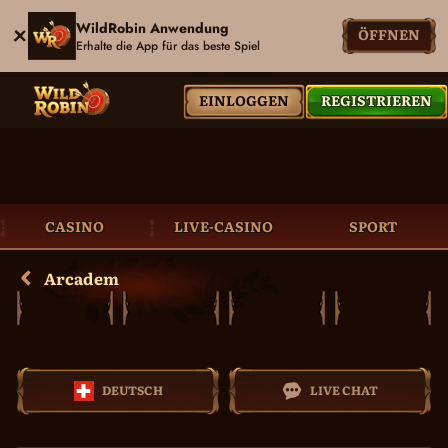
WildRobin Anwendung
ÖFFNEN
Erhalte die App für das beste Spiel
EINLOGGEN
REGISTRIEREN
CASINO
LIVE-CASINO
SPORT
Arcadem
DEUTSCH
LIVE CHAT