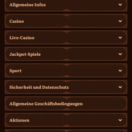
Allgemeine Infos
Casino
Live-Casino
Jackpot-Spiele
Sport
Sicherheit und Datenschutz
Allgemeine Geschäftsbedingungen
Aktionen