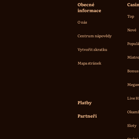
Obecné
Casi
informace
Top
O nás
Nové
Centrum nápovědy
Populá
Vytvořit zkratku
Mistro
Mapa stránek
Bonus
Megaw
Live H
Platby
Okamž
Partneři
Sloty