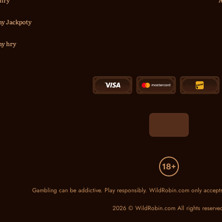
 hry
A
y Jackpoty
ny hry
Gambling can be addictive. Play responsibly. WildRobin.com only accepts
2026 © WildRobin.com All rights reserve