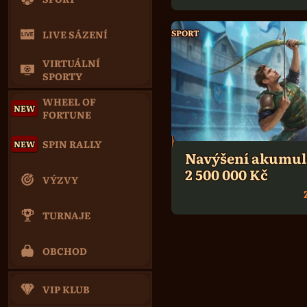
SPORT
LIVE SÁZENÍ
VIRTUÁLNÍ
SPORTY
WHEEL OF
NEW
FORTUNE
SPIN RALLY
NEW
Navýšení akumul
2 500 000 Kč
VÝZVY
TURNAJE
OBCHOD
VIP KLUB