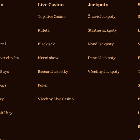
no
Live Casino
Jackpoty
Top Live Casino
Žhavé Jackpoty
S
Ruleta
Šťastné jackpoty
L
rní
Blackjack
Nové Jackpoty
V
vství světa
Herní show
Denní Jackpoty
F
 Buys
Baccarat a kostky
Všechny Jackpoty
T
ays
Poker
S
ry
Všechny Live Casino
B
ité hry
L
B