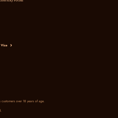
mericky Fotbal
Více
 customers over 18 years of age.
d.