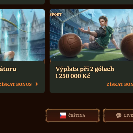
SPORT
átoru
Výplata při 2 gólech
1 250 000 Kč
ZÍSKAT BONUS
ZÍSKAT BO
ČEŠTINA
LIVE