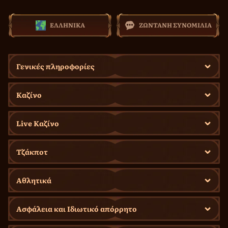
ΕΛΛΗΝΙΚΆ
ΖΩΝΤΑΝΉ ΣΥΝΟΜΙΛΊΑ
Γενικές πληροφορίες
Καζίνο
Live Καζίνο
Τζάκποτ
Αθλητικά
Ασφάλεια και Ιδιωτικό απόρρητο