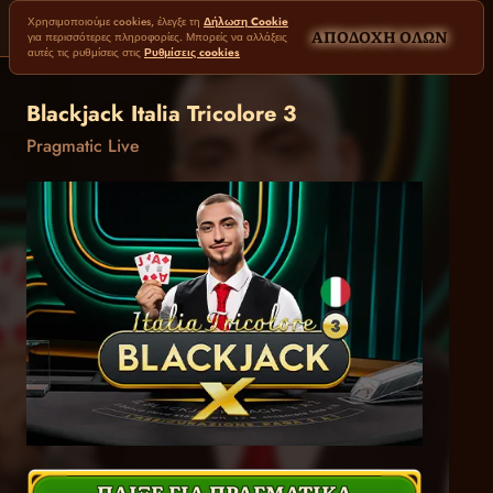
Χρησιμοποιούμε cookies, έλεγξε τη
Δήλωση Cookie
ΑΠΟΔΟΧΉ ΌΛΩΝ
για περισσότερες πληροφορίες. Μπορείς να αλλάξεις
αυτές τις ρυθμίσεις στις
Ρυθμίσεις cookies
Blackjack Italia Tricolore 3
Pragmatic Live
ΠΑΊΞΕ ΓΙΑ ΠΡΑΓΜΑΤΙΚΆ