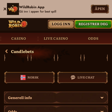
WildRobin App
ÅPEN
Gå inn i appen for best spill
LOGG INN
REGISTRER DEG
CASINO
LIVE CASINO
ODDS
Candlebets
NORSK
LIVE CHAT
Generell info
Odds