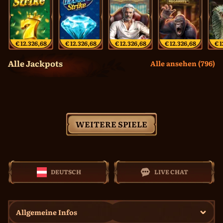
€ 12.326,68
€ 12.326,68
€ 12.326,68
€ 12.326,68
€ 1
Alle Jackpots
Alle ansehen (796)
NEU
NEU
NEU
€ 11.121,61
€ 43.679,58
€ 11.121,61
NEU
NEU
NEU
NEU
NEU
€ 60.362,38
€ 11.121,61
€ 12.326,68
NEU
NEU
NEU
NEU
NEU
NEU
NEU
WEITERE SPIELE
NEU
NEU
€ 15.003,52
€ 11.121,61
DEUTSCH
LIVE CHAT
Allgemeine Infos