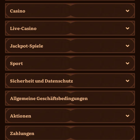
Casino
Live-Casino
Jackpot-Spiele
Sport
Sicherheit und Datenschutz
Allgemeine Geschäftsbedingungen
Aktionen
Zahlungen