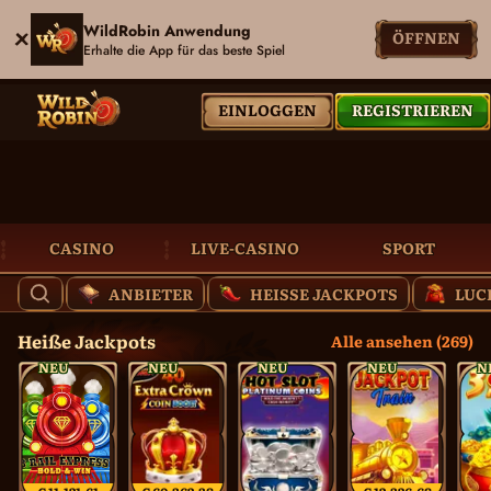
WildRobin Anwendung
ÖFFNEN
Erhalte die App für das beste Spiel
EINLOGGEN
REGISTRIEREN
CASINO
LIVE-CASINO
SPORT
ANBIETER
HEISSE JACKPOTS
LUC
Heiße Jackpots
Alle ansehen (269)
NEU
NEU
NEU
NEU
N