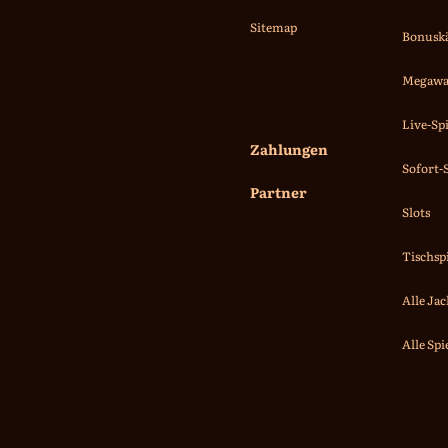
Sitemap
Bonusk
Megawa
Live-Sp
Zahlungen
Sofort-
Partner
Slots
Tischsp
Alle Ja
Alle Spi