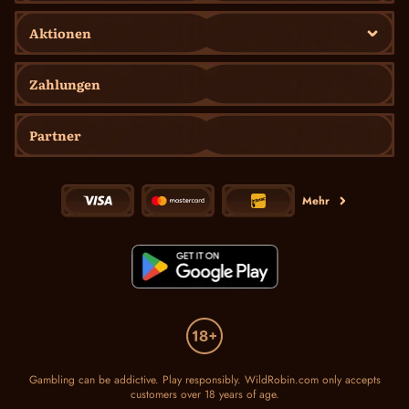
Aktionen
Zahlungen
Partner
Mehr
Gambling can be addictive. Play responsibly. WildRobin.com only accepts
customers over 18 years of age.