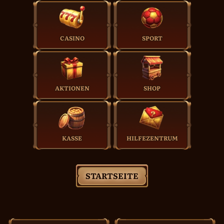
CASINO
SPORT
AKTIONEN
SHOP
KASSE
HILFEZENTRUM
STARTSEITE