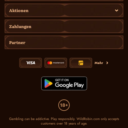
Aktionen
Zahlungen
Partner
Mehr
Gambling can be addictive. Play responsibly. WildRobin.com only accepts
customers over 18 years of age.