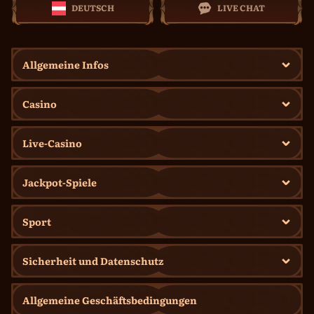
DEUTSCH
LIVE CHAT
Allgemeine Infos
Casino
Live-Casino
Jackpot-Spiele
Sport
Sicherheit und Datenschutz
Allgemeine Geschäftsbedingungen