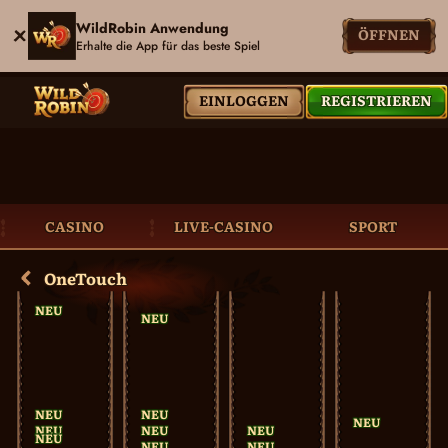
WildRobin Anwendung
ÖFFNEN
Erhalte die App für das beste Spiel
EINLOGGEN
REGISTRIEREN
CASINO
LIVE-CASINO
SPORT
OneTouch
NEU
NEU
NEU
NEU
NEU
NEU
NEU
NEU
NEU
NEU
NEU