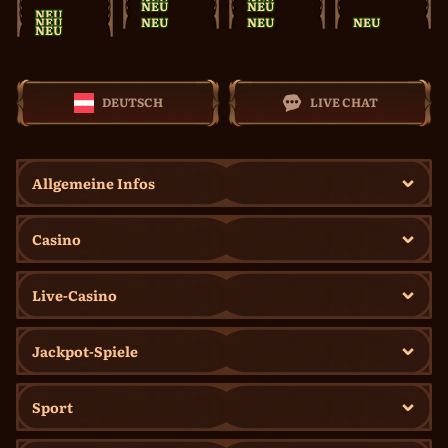
NEU
NEU
NEU
NEU
NEU
NEU
NEU
NEU
DEUTSCH
LIVE CHAT
Allgemeine Infos
Casino
Live-Casino
Jackpot-Spiele
Sport