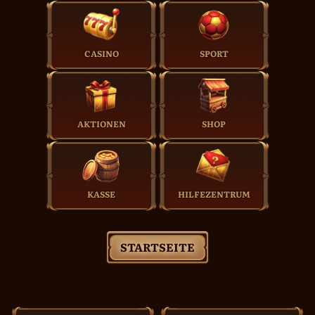
CASINO
SPORT
AKTIONEN
SHOP
KASSE
HILFEZENTRUM
STARTSEITE