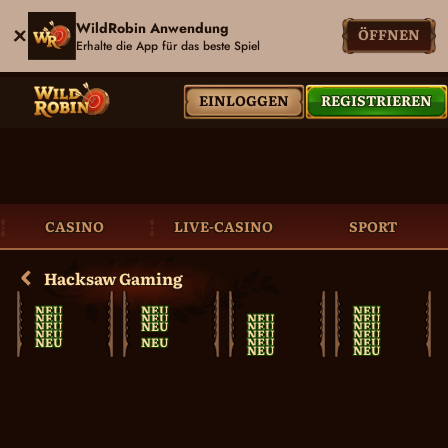
WildRobin Anwendung
ÖFFNEN
Erhalte die App für das beste Spiel
EINLOGGEN
REGISTRIEREN
CASINO
LIVE-CASINO
SPORT
Hacksaw Gaming
NEU
NEU
NEU
NEU
NEU
NEU
NEU
NEU
NEU
NEU
NEU
NEU
NEU
NEU
NEU
NEU
NEU
NEU
NEU
NEU