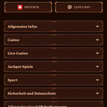
DEUTSCH
LIVE CHAT
Allgemeine Infos
Casino
Live-Casino
Jackpot-Spiele
Sport
Sicherheit und Datenschutz
Allgemeine Geschäftsbedingungen