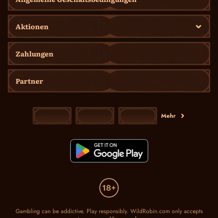
Aktionen
Zahlungen
Partner
Mehr
Gambling can be addictive. Play responsibly. WildRobin.com only accepts