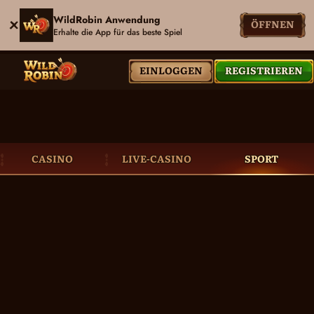
WildRobin Anwendung
ÖFFNEN
Erhalte die App für das beste Spiel
EINLOGGEN
REGISTRIEREN
CASINO
LIVE-CASINO
SPORT