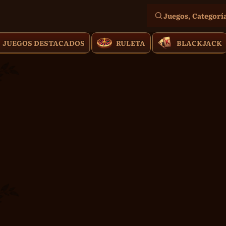
Juegos, Categorí
JUEGOS DESTACADOS
RULETA
BLACKJACK