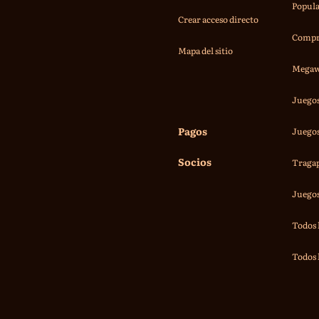
Popula
Privaci
Crear acceso directo
Realiza tu
Compr
Mapa del sitio
Juegos 
Megaw
Si bien tod
vivo de Wi
Juegos
En nuestra
crupier en
Pagos
Juegos
pases un 
Al complet
Socios
Tragap
días de la
compatibil
Juegos
Juegos de 
Ruleta
Todos 
Baccar
través 
por la 
Todos 
Blackj
crupier
Póker 
dispon
Súper 
destac