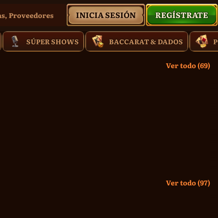
INICIA SESIÓN
REGÍSTRATE
as, Proveedores
SÚPER SHOWS
BACCARAT & DADOS
P
Ver todo (69)
Ver todo (97)