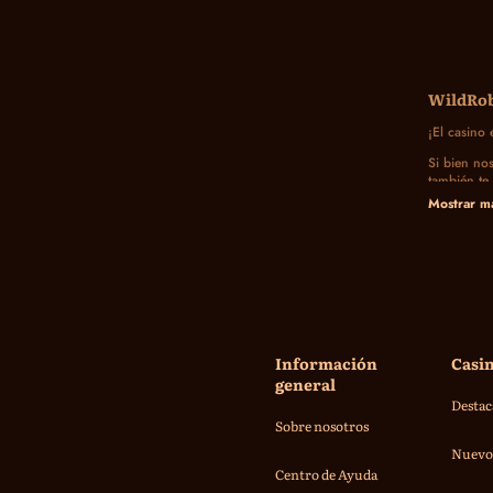
WildRob
¡El casino
Si bien no
también te
Mostrar m
WildRobin 
más prestig
crupieres, 
Nuestro obj
casa, graci
para emoci
Puedes real
mejor de t
Información
Casi
general
Las ventaj
Destac
Juegos 
Sobre nosotros
Provee
Nuevo
Mesas 
Centro de Ayuda
Bonos
Optimiz