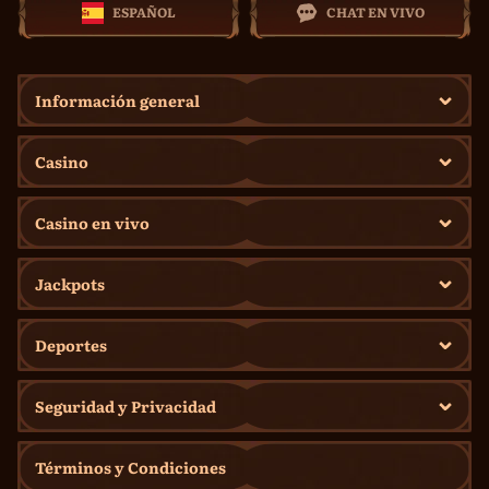
ESPAÑOL
CHAT EN VIVO
Información general
Casino
Casino en vivo
Jackpots
Deportes
Seguridad y Privacidad
Términos y Condiciones