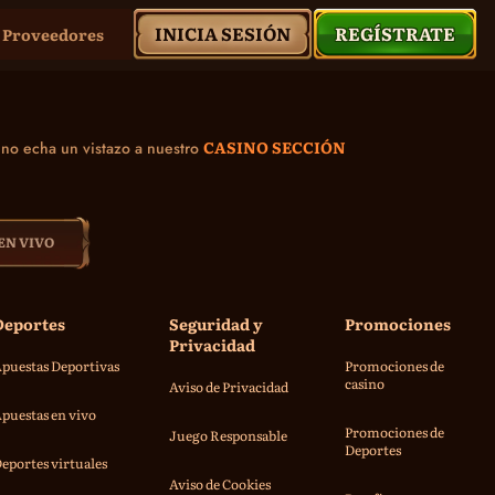
INICIA SESIÓN
REGÍSTRATE
, Proveedores
CASINO SECCIÓN
é no echa un vistazo a nuestro
EN VIVO
Deportes
Seguridad y
Promociones
Privacidad
puestas Deportivas
Promociones de
casino
Aviso de Privacidad
puestas en vivo
Promociones de
Juego Responsable
Deportes
eportes virtuales
Aviso de Cookies