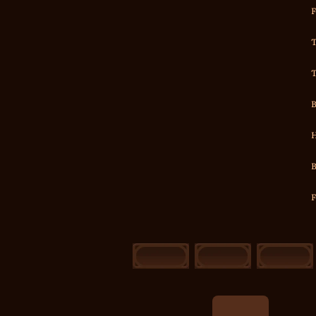
F
T
T
B
H
B
F