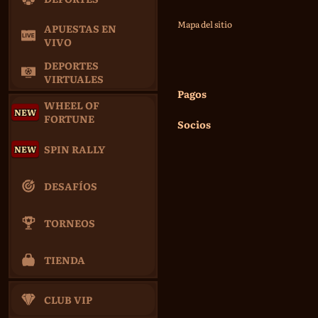
Mapa del sitio
APUESTAS EN
VIVO
DEPORTES
VIRTUALES
Pagos
WHEEL OF
NEW
FORTUNE
Socios
SPIN RALLY
NEW
DESAFÍOS
TORNEOS
TIENDA
CLUB VIP