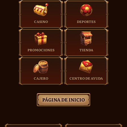
CASINO
DEPORTES
PROMOCIONES
TIENDA
CAJERO
CENTRO DE AYUDA
PÁGINA DE INICIO