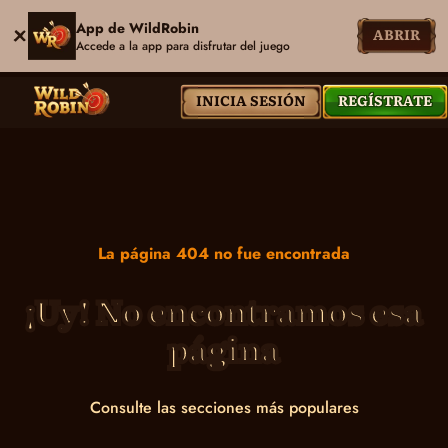
App de WildRobin
ABRIR
Accede a la app para disfrutar del juego
INICIA SESIÓN
REGÍSTRATE
La página 404 no fue encontrada
¡Uy! No encontramos esa
página
Consulte las secciones más populares