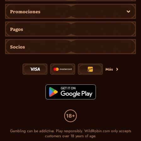
Promociones
Pagos
Socios
Más
Gambling can be addictive. Play responsibly. WildRobin.com only accepts
customers over 18 years of age.