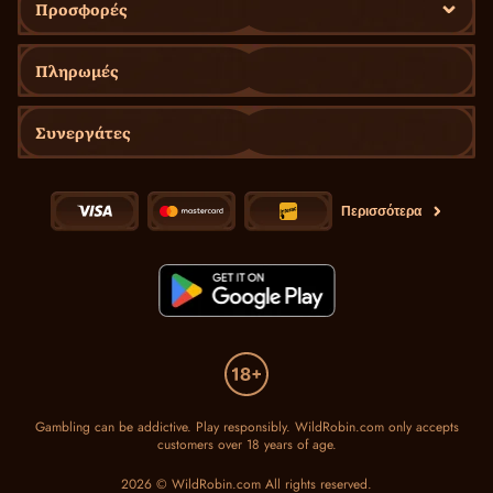
Προσφορές
Πληρωμές
Συνεργάτες
Περισσότερα
Gambling can be addictive. Play responsibly. WildRobin.com only accepts
customers over 18 years of age.
2026 © WildRobin.com All rights reserved.