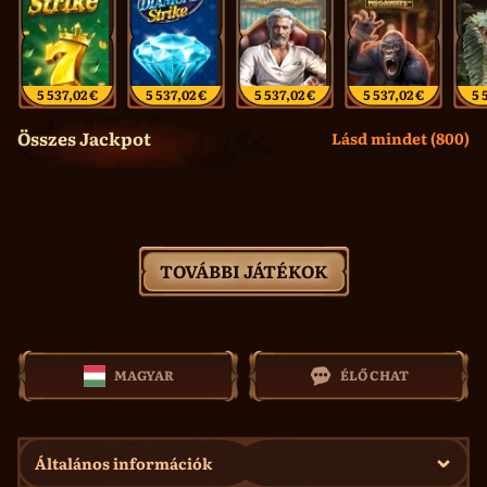
5 537,02 €
5 537,02 €
5 537,02 €
5 537,02 €
5 
Összes Jackpot
Lásd mindet (800)
ÚJ
ÚJ
ÚJ
61 714,35 €
46 748,91 €
61 714,35 €
ÚJ
ÚJ
ÚJ
ÚJ
ÚJ
65 360,00 €
61 714,35 €
5 537,02 €
ÚJ
ÚJ
ÚJ
ÚJ
ÚJ
ÚJ
ÚJ
TOVÁBBI JÁTÉKOK
ÚJ
ÚJ
15 005,70 €
61 714,35 €
MAGYAR
ÉLŐ CHAT
Általános információk