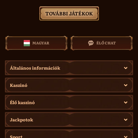
ÚJ
ÚJ
ÚJ
49 427,52 €
513 898,34 €
TOVÁBBI JÁTÉKOK
ÚJ
ÚJ
513 898,34 €
MAGYAR
ÉLŐ CHAT
Általános információk
Kaszinó
Élő kaszinó
Jackpotok
Sport