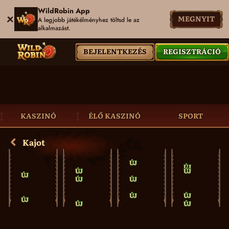
WildRobin App
MEGNYIT
A legjobb játékélményhez töltsd le az
alkalmazást.
BEJELENTKEZÉS
REGISZTRÁCIÓ
KASZINÓ
ÉLŐ KASZINÓ
SPORT
Kajot
ÚJ
ÚJ
ÚJ
ÚJ
ÚJ
ÚJ
ÚJ
ÚJ
ÚJ
ÚJ
ÚJ
ÚJ