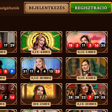
BEJELENTKEZÉS
REGISZTRÁCIÓ
zolgáltatók
ÚJ
ÚJ
9
17
29
18
3
11
3
16
35
000 €
0,1 €
- 4 600 €
0,1 €
- 5 000 €
ÚJ
8
25
32
8
13
34
36
21
32
B
B
P
31
11
4
4
15
25
8
6
32
36
9
13
7
24
23
00 €
0,5 €
- 20 000 €
0,1 €
- 4 500 €
ÚJ
B
B
B
13
25
21
10
8
34
29
31
7 / 7
3
2
14
28
28
22
7
29
35
P
B
B
17
36
25
13
26
21
00 €
10 €
- 2 500 €
0,1 €
- 10 000 €
ÚJ