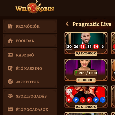
Pragmatic Live
PROMÓCIÓK
FŐOLDAL
20
26
18
31
34
6
0,1 €
- 20 000 €
KASZINÓ
28
13
1
29
16
18
ÉLŐ KASZINÓ
209 / 1500
10
35
22
29
28
30
1 €
- 10 000 €
JACKPOTOK
16
13
SPORTFOGADÁS
B
P
B
B
P
P
0,2 €
- 10 000 €
ÉLŐ FOGADÁSOK