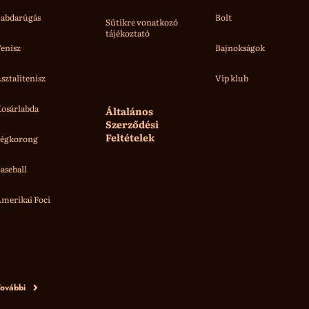
abdarúgás
Bolt
Sütikre vonatkozó
tájékoztató
enisz
Bajnokságok
sztalitenisz
Vip klub
osárlabda
Általános
Szerződési
Feltételek
égkorong
aseball
merikai Foci
ovábbi