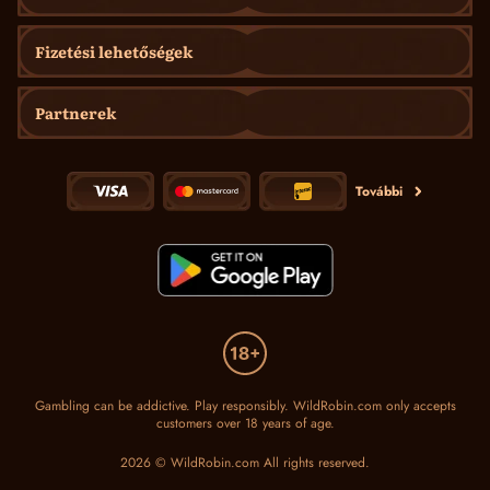
Fizetési lehetőségek
Partnerek
További
Gambling can be addictive. Play responsibly. WildRobin.com only accepts
customers over 18 years of age.
2026 © WildRobin.com All rights reserved.