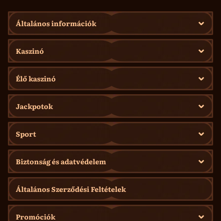
Általános információk
Kaszinó
Élő kaszinó
Jackpotok
Sport
Biztonság és adatvédelem
Általános Szerződési Feltételek
Promóciók