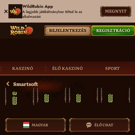
WildRobin App
MEGNYIT
A legjobb játékélményhez töltsd le az
alkalmazást.
BEJELENTKEZÉS
REGISZTRÁCIÓ
KASZINÓ
ÉLŐ KASZINÓ
SPORT
Smartsoft
ÚJ
ÚJ
ÚJ
ÚJ
ÚJ
ÚJ
ÚJ
ÚJ
ÚJ
ÚJ
ÚJ
ÚJ
ÚJ
MAGYAR
ÉLŐ CHAT