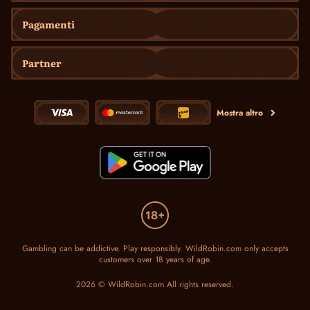
Pagamenti
Partner
Mostra altro
Gambling can be addictive. Play responsibly. WildRobin.com only accepts
customers over 18 years of age.
2026 © WildRobin.com All rights reserved.