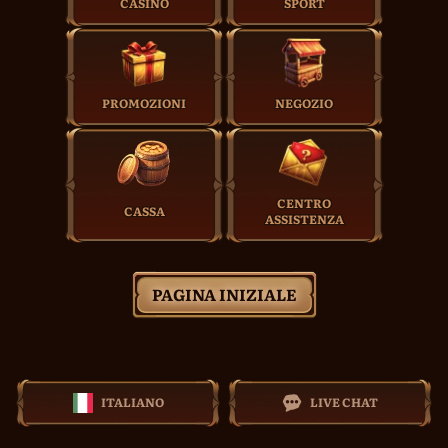
CASINÒ
SPORT
PROMOZIONI
NEGOZIO
CENTRO
CASSA
ASSISTENZA
PAGINA INIZIALE
ITALIANO
LIVE CHAT