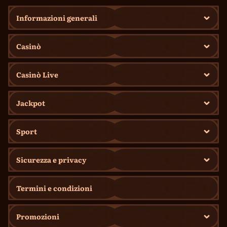
Informazioni generali
Casinò
Casinò Live
Jackpot
Sport
Sicurezza e privacy
Termini e condizioni
Promozioni