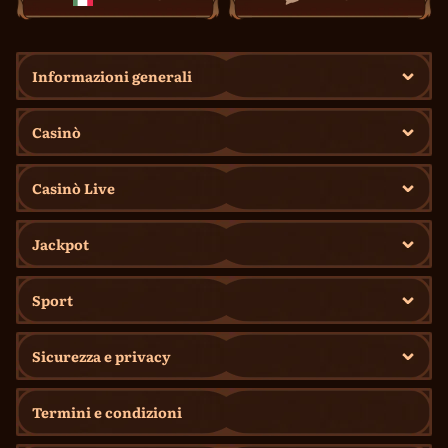
Informazioni generali
Casinò
Casinò Live
Jackpot
Sport
Sicurezza e privacy
Termini e condizioni