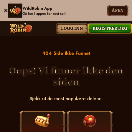
WildRobin App
ÅPEN
Gå inn i appen for best spill
LOGG INN
REGISTRER DEG
404 Side Ikke Funnet
Oops! Vi finner ikke den
siden
Sjekk ut de mest populære delene.