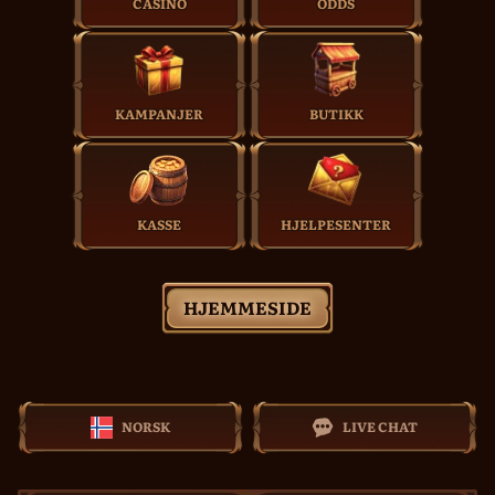
CASINO
ODDS
KAMPANJER
BUTIKK
KASSE
HJELPESENTER
HJEMMESIDE
NORSK
LIVE CHAT