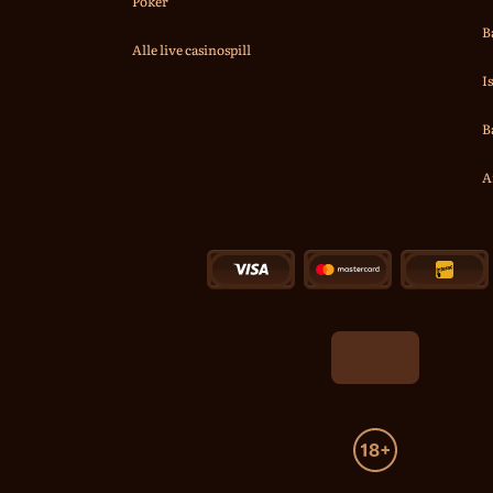
Poker
B
Alle live casinospill
I
B
A