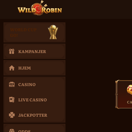
WORLD CUP
GO!
KAMPANJER
HJEM
CASINO
LIVE CASINO
CA
JACKPOTTER
ODDS