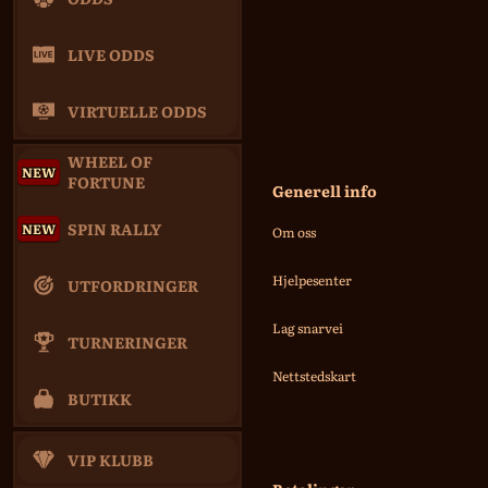
LIVE ODDS
VIRTUELLE ODDS
WHEEL OF
NEW
FORTUNE
Generell info
SPIN RALLY
NEW
Om oss
Hjelpesenter
UTFORDRINGER
Lag snarvei
TURNERINGER
Nettstedskart
BUTIKK
VIP KLUBB