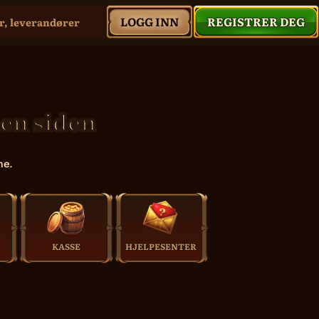
LOGG INN
REGISTRER DEG
er, leverandører
den siden
ne.
KASSE
HJELPESENTER