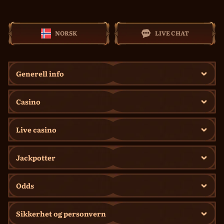
NORSK
LIVE CHAT
Generell info
Casino
Live casino
Jackpotter
Odds
Sikkerhet og personvern