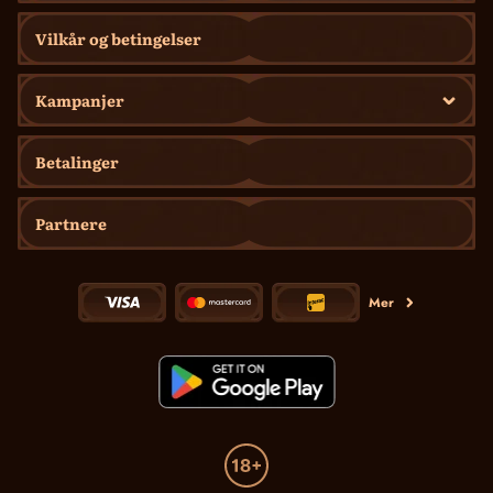
Vilkår og betingelser
Kampanjer
Betalinger
Partnere
Mer