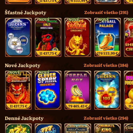
11 437,75 €
176 533,99 €
5 
Šťastné Jackpoty
Zobraziť všetko (291)
NOVÉ
NOVÉ
NOVÉ
N
11 437,75 €
176 533,99 €
Nové Jackpoty
Zobraziť všetko (384)
NOVÉ
NOVÉ
11 437,75 €
79 465,43 €
11
Denné Jackpoty
Zobraziť všetko (294)