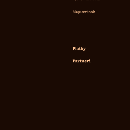
Mapa stránok
Platby
Partneri