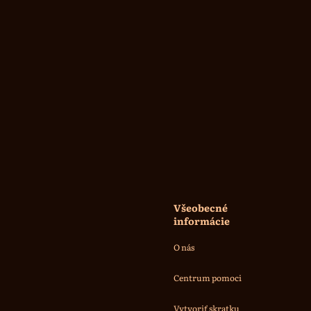
Všeobecné
informácie
O nás
Centrum pomoci
Vytvoriť skratku