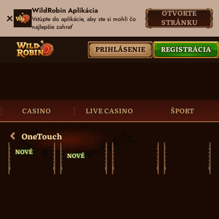
WildRobin Aplikácia
OTVORTE
Vstúpte do aplikácie, aby ste si mohli čo
STRÁNKU
najlepšie zahrať
PRIHLÁSENIE
REGISTRÁCIA
CASINO
LIVE CASINO
ŠPORT
OneTouch
NOVÉ
NOVÉ