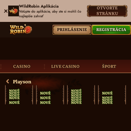
WildRobin Aplikácia
OTVORTE
Vstúpte do aplikácie, aby ste si mohli čo
STRÁNKU
najlepšie zahrať
PRIHLÁSENIE
REGISTRÁCIA
CASINO
LIVE CASINO
ŠPORT
Playson
NOVÉ
NOVÉ
NOVÉ
NOVÉ
NOVÉ
NOVÉ
NOVÉ
NOVÉ
NOVÉ
NOVÉ
NOVÉ
NOVÉ
NOVÉ
NOVÉ
NOVÉ
NOVÉ
NOVÉ
NOVÉ