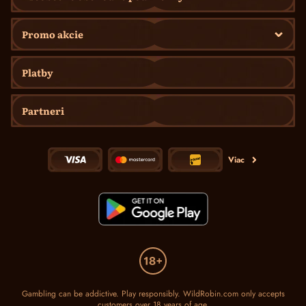
Promo akcie
Platby
Partneri
Viac
Gambling can be addictive. Play responsibly. WildRobin.com only accepts
customers over 18 years of age.