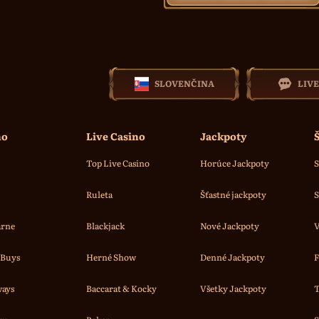
SLOVENČINA
LIVE
no
Live Casino
Jackpoty
Top Live Casino
Horúce Jackpoty
S
Ruleta
Šťastné jackpoty
S
árne
Blackjack
Nové Jackpoty
V
 Buys
Herné Show
Denné Jackpoty
F
ays
Baccarat & Kocky
Všetky Jackpoty
T