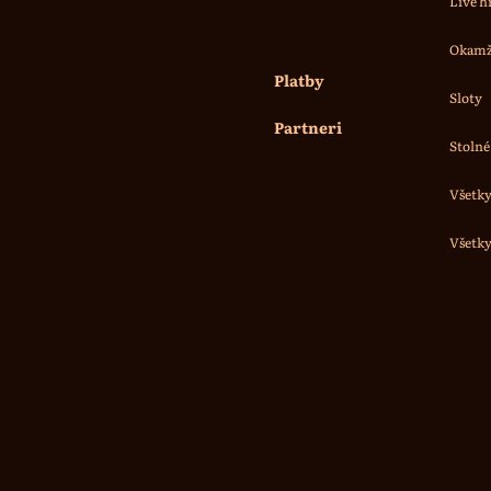
Live h
Okamž
Platby
Sloty
Partneri
Stolné
Všetky
Všetky