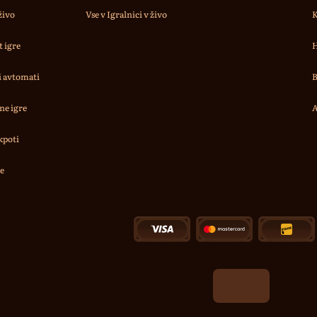
živo
Vse v Igralnici v živo
K
t igre
H
i avtomati
B
e igre
A
kpoti
re