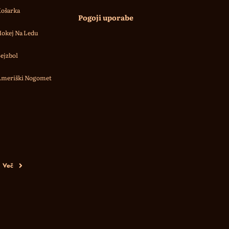
ošarka
Pogoji uporabe
okej Na Ledu
ejzbol
meriški Nogomet
Več