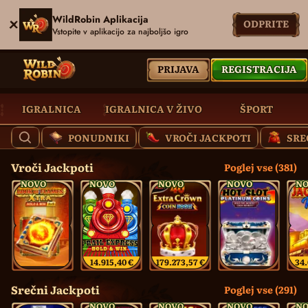
WildRobin Aplikacija
ODPRITE
Vstopite v aplikacijo za najboljšo igro
PRIJAVA
REGISTRACIJA
IGRALNICA
IGRALNICA V ŽIVO
ŠPORT
PONUDNIKI
VROČI JACKPOTI
SRE
Vroči Jackpoti
Poglej vse (381)
NOVO
NOVO
NOVO
NOVO
N
14.915,40 €
179.273,57 €
34.
Srečni Jackpoti
Poglej vse (291)
NOVO
NOVO
NOVO
N