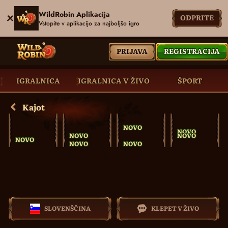
WildRobin Aplikacija
ODPRITE
Vstopite v aplikacijo za najboljšo igro
PRIJAVA
REGISTRACIJA
IGRALNICA
IGRALNICA V ŽIVO
ŠPORT
Kajot
NOVO
NOVO
NOVO
NOVO
NOVO
NOVO
NOVO
SLOVENŠČINA
KLEPET V ŽIVO